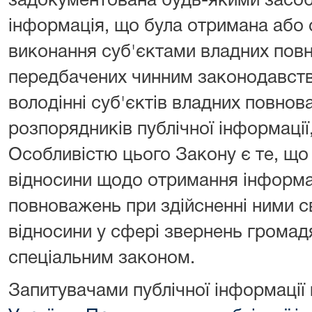
задокументована будь-якими засоба
інформація, що була отримана або 
виконання суб'єктами владних повн
передбачених чинним законодавств
володінні суб'єктів владних повнов
розпорядників публічної інформаці
Особливістю цього Закону є те, що
відносини щодо отримання інформа
повноважень при здійсненні ними св
відносини у сфері звернень громад
спеціальним законом.
Запитувачами публічної інформації