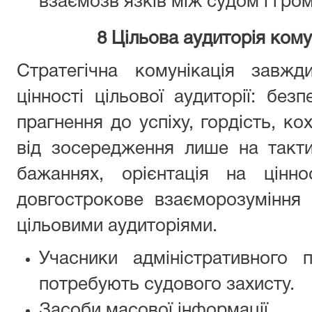
взаємозв’язків між судом і гро
8 Цільова аудиторія
комун
Стратегічна комунікація завжд
цінності цільової аудиторії: безп
прагнення до успіху, гордість, ко
від зосередження лише на такти
бажаннях, орієнтація на цінно
довгострокове взаєморозуміння 
цільовими аудиторіями.
Учасники адміністративного 
потребують судового захисту.
Засоби масової інформації.