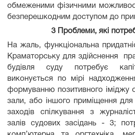
обмеженими фізичними можливостя
безперешкодним доступом до при
3
П
роблеми, які потре
На жаль, функціональна придатніс
Краматорську для здійснення пр
будівля суду потребує капі
виконується по мірі надходженн
формуванню позитивного іміджу с
зали, або іншого приміщення для о
заходів спілкування з журналіс
залів судових засідань - 3; по
комп’ютерна та оргтехніка, ме