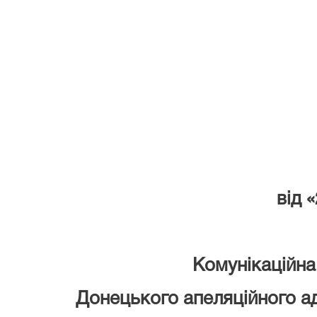
Донецьк
адмі
від «
Комунікаційна
Донецького апеляційного ад