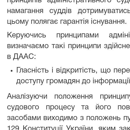
принципів адміністративного су
намагання суддів дотримуватис
цьому полягає гарантія існування.
Керуючись принципами адмініс
визначаємо такі принципи здійснен
в ДААС:
Гласність і відкритість, що пе
доступу громадян до інформації 
Аналізуючи положення принципу
судового процесу та його пов
засобами виходимо з положень пун
129 Конституції України, яким за