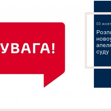
03 жовт
Розп
ново
апел
суду