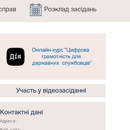
справ
Розклад засідань
Попередній
Наступний
Участь у відеозасіданні
Контактні дані
Адреса: