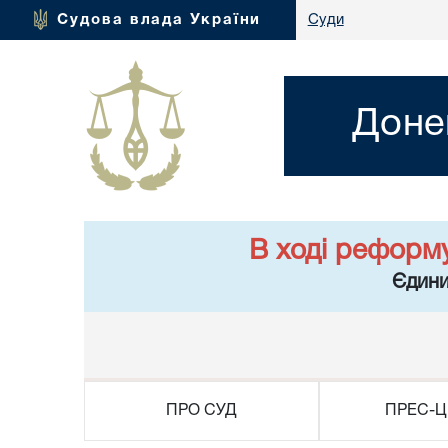
Судова влада України
Суди
Доне
В ході реформ
Єдини
ПРО СУД
ПРЕС-Ц