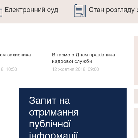
Електронний суд
Стан розгляду 
нем захисника
Вітаємо з Днем працівника
кадрової служби
8, 10:50
12 жовтня 2018, 09:00
Запит на
отримання
публічної
інформації