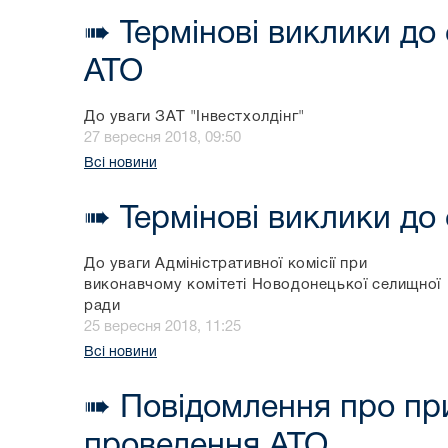
➠ Термінові виклики до 
АТО
До уваги ЗАТ "Інвестхолдінг"
27 вересня 2018, 09:50
Всі новини
➠ Термінові виклики до 
До уваги Адміністративної комісії при
виконавчому комітеті Новодонецької селищної
ради
25 вересня 2018, 11:25
Всі новини
➠ Повідомлення про при
проведення АТО