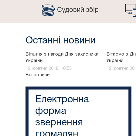
Судовий збір
Останні новини
Вітання з нагоди Дня захисника
Вітаємо з Д
України
України
12 жовтня 2018, 10:55
12 жовтня 201
Всі новини
Електронна
форма
звернення
громадян