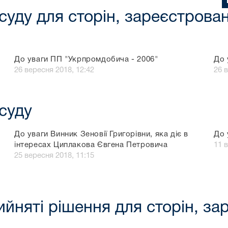
суду для сторін, зареєстрова
До уваги ПП "Укрпромдобича - 2006"
До 
26 вересня 2018, 12:42
26 
суду
До уваги Винник Зеновії Григорівни, яка діє в
До 
інтересах Циплакова Євгена Петровича
11 
25 вересня 2018, 11:15
йняті рішення для сторін, за