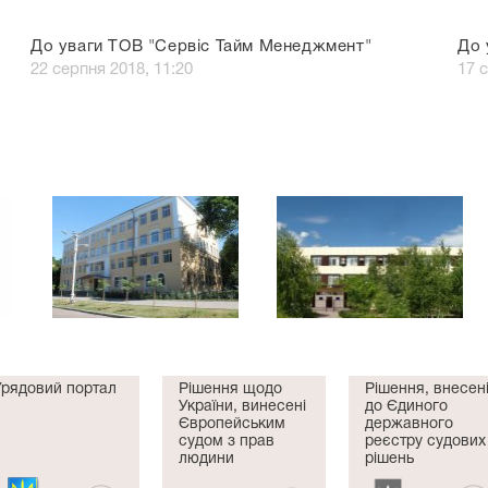
До уваги ТОВ "Сервіс Тайм Менеджмент"
До
22 серпня 2018, 11:20
17 
Урядовий портал
Рішення щодо
Рішення, внесен
України, винесені
до Єдиного
Європейським
державного
судом з прав
реєстру судових
людини
рішень