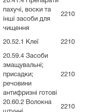
20.41.4 Препарати
пахучі, воски та
2210
інші засоби для
чищення
20.52.1 Клеї
2210
20.59.4 Засоби
змащувальні;
присадки;
2210
речовини
антифризні готові
20.60.2 Волокна
2210
штучні