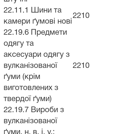
22.11.1 Шини та
2210
камери ґумові нові
22.19.6 Предмети
одягу та
аксесуари одягу з
вулканізованої
2210
ґуми (крім
виготовлених з
твердої ґуми)
22.19.7 Вироби з
вулканізованої
ґуми, н. в. і. у.;