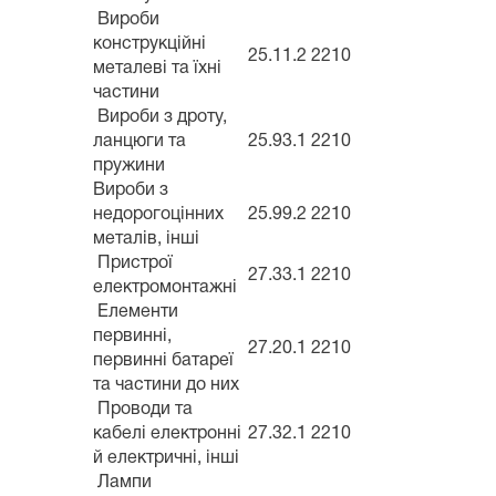
Вироби
конструкційні
25.11.2
2210
металеві та їхні
частини
Вироби з дроту,
ланцюги та
25.93.1
2210
пружини
Вироби з
недорогоцінних
25.99.2
2210
металів, інші
Пристрої
27.33.1
2210
електромонтажні
Елементи
первинні,
27.20.1
2210
первинні батареї
та частини до них
Проводи та
кабелі електронні
27.32.1
2210
й електричні, інші
Лампи