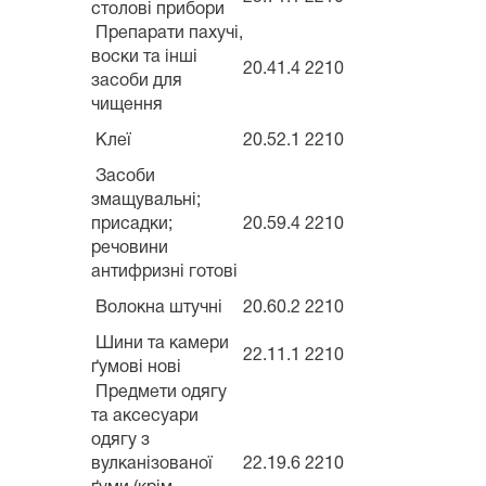
столові прибори
Препарати пахучі,
воски та інші
20.41.4
2210
засоби для
чищення
Клеї
20.52.1
2210
Засоби
змащувальні;
присадки;
20.59.4
2210
речовини
антифризні готові
Волокна штучні
20.60.2
2210
Шини та камери
22.11.1
2210
ґумові нові
Предмети одягу
та аксесуари
одягу з
вулканізованої
22.19.6
2210