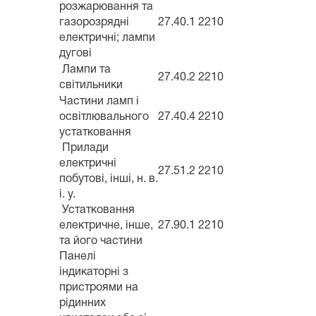
розжарювання та
газорозрядні
27.40.1
2210
електричні; лампи
дугові
Лампи та
27.40.2
2210
світильники
Частини ламп і
освітлювального
27.40.4
2210
устатковання
Прилади
електричні
27.51.2
2210
побутові, інші, н. в.
і. у.
Устатковання
електричне, інше,
27.90.1
2210
та його частини
Панелі
індикаторні з
пристроями на
рідинних