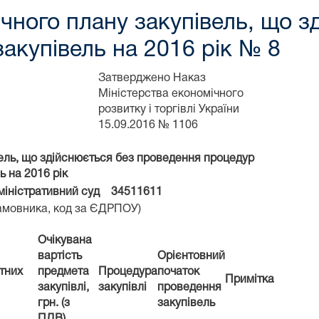
ічного плану закупівель, що з
акупівель на 2016 рік № 8
Затверджено Наказ
Міністерства економічного
розвитку і торгівлі України
15.09.2016 № 1106
вель, що здійснюється без проведення процедур
ь на 2016 рік
міністративний суд 34511611
овника, код за ЄДРПОУ)
Очікувана
вартість
Орієнтовний
тних
предмета
Процедура
початок
Примітка
закупівлі,
закупівлі
проведення
грн. (з
закупівель
ПДВ)