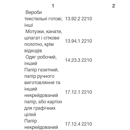
1
2
Вироби
текстильні готові,
13.92.2
2210
інші
Мотузки, канати,
шпагат і сіткове
13.94.1
2210
полотно, крім
відходів
Одяг робочий,
14.23.3
2210
інший
Папір газетний,
папір ручного
виготовляння та
інший
17.12.1
2210
некрейдований
папір, або картон
для графічних
цілей
Папір
17.12.4
2210
некрейдований