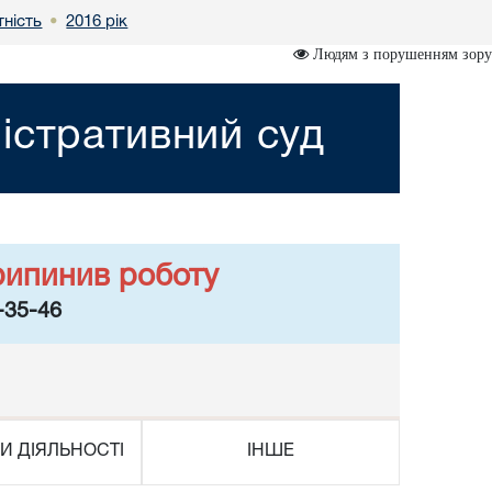
тність
2016 рік
•
Людям з порушенням зору
істративний суд
рипинив роботу
-35-46
И ДІЯЛЬНОСТІ
ІНШЕ