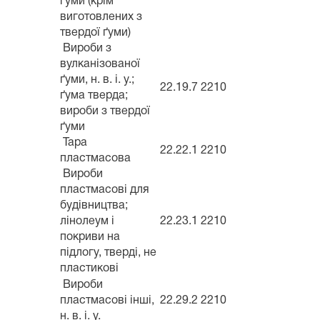
ґуми (крім
виготовлених з
твердої ґуми)
Вироби з
вулканізованої
ґуми, н. в. і. у.;
22.19.7
2210
ґума тверда;
вироби з твердої
ґуми
Тара
22.22.1
2210
пластмасова
Вироби
пластмасові для
будівництва;
лінолеум і
22.23.1
2210
покриви на
підлогу, тверді, не
пластикові
Вироби
пластмасові інші,
22.29.2
2210
н. в. і. у.