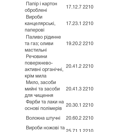
Папір і картон
17.12.7
2210
оброблені
Вироби
канцелярські,
17.23.1
2210
паперові
Паливо рідинне
та газ; оливи
19.20.2
2210
мастильні
Речовини
поверхнево-
20.41.2
2210
активні органічні,
крім мила
Мило, засоби
мийні та засоби
20.41.3
2210
для чищення
Фарби та лаки на
20.30.1
2210
основі полімерів
Волокна штучні
20.60.2
2210
Вироби ножові та
25.71.1
2210