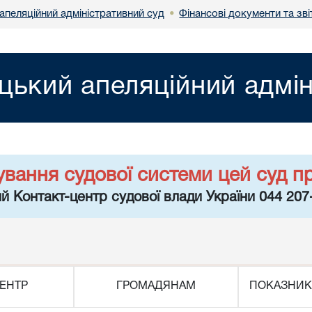
апеляційний адміністративний суд
Фінансові документи та зві
•
цький апеляційний адмін
ування судової системи цей суд п
й Контакт-центр судової влади України 044 207
ЕНТР
ГРОМАДЯНАМ
ПОКАЗНИК