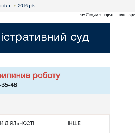
тність
2016 рік
•
Людям з порушенням зору
істративний суд
рипинив роботу
-35-46
И ДІЯЛЬНОСТІ
ІНШЕ