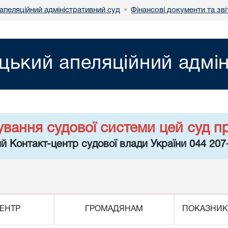
апеляційний адміністративний суд
Фінансові документи та зві
•
цький апеляційний адмін
ування судової системи цей суд п
й Контакт-центр судової влади України 044 207
ЕНТР
ГРОМАДЯНАМ
ПОКАЗНИК