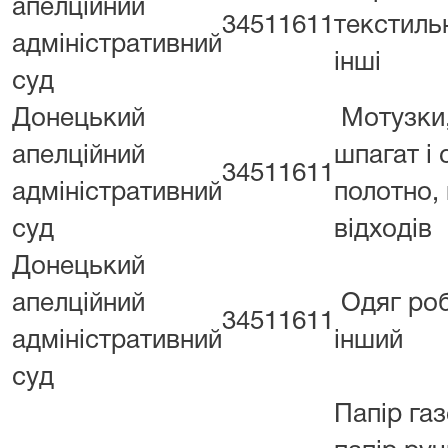
апелційний
34511611
текстильн
адміністративний
інші
суд
Донецький
Мотузки,
апелційний
шпагат і 
34511611
адміністративний
полотно,
суд
відходів
Донецький
апелційний
Одяг ро
34511611
адміністративний
інший
суд
Папір газ