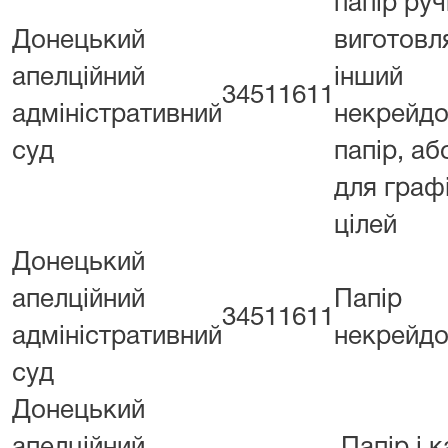
папір ру
Донецький
виготовл
апелційний
інший
34511611
адміністративний
некрейдо
суд
папір, аб
для граф
цілей
Донецький
апелційний
Папір
34511611
адміністративний
некрейдо
суд
Донецький