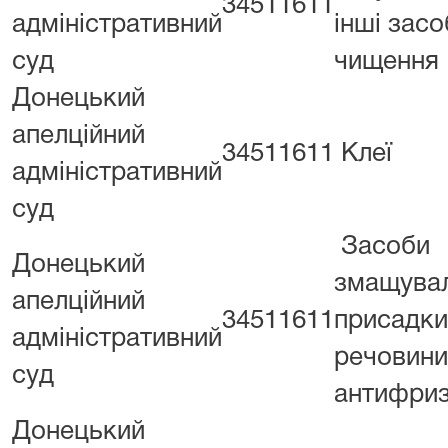
34511611
адміністративний
інші засо
суд
чищення
Донецький
апелційний
34511611
Клеї
адміністративний
суд
Засоби
Донецький
змащувал
апелційний
34511611
присадки
адміністративний
речовини
суд
антифриз
Донецький