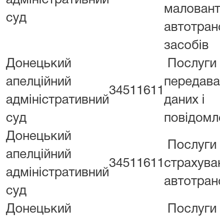
адміністративний
малован
суд
автотран
засобів
Донецький
Послуги
апелційний
передава
34511611
адміністративний
даних і
суд
повідомл
Донецький
Послуги
апелційний
34511611
страхува
адміністративний
автотран
суд
Донецький
Послуги