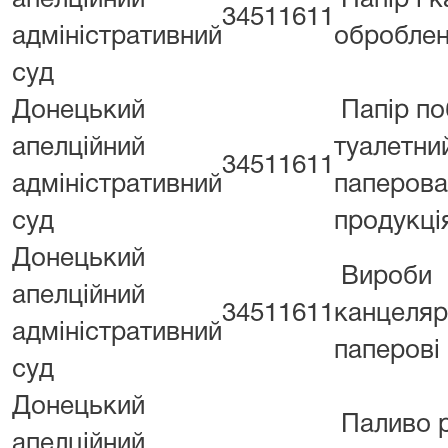
апелційний
Папір і 
34511611
адміністративний
оброблен
суд
Донецький
Папір по
апелційний
туалетни
34511611
адміністративний
паперова
суд
продукці
Донецький
Вироби
апелційний
34511611
канцеляр
адміністративний
паперові
суд
Донецький
Паливо 
апелційний