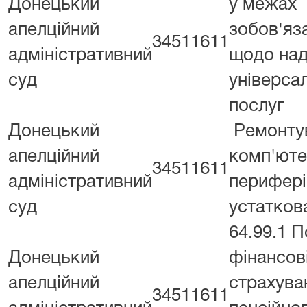
Донецький
у межах
апелційний
зобов'яз
34511611
адміністративний
щодо на
суд
універса
послуг
Донецький
Ремонту
апелційний
комп'ютер
34511611
адміністративний
перифері
суд
устатков
64.99.1 
Донецький
фінансові
апелційний
страхува
34511611