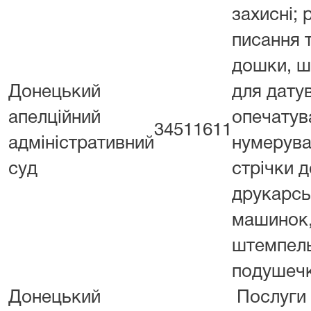
захисні; 
писання т
дошки, ш
Донецький
для дату
апелційний
опечатув
34511611
адміністративний
нумерува
суд
стрічки д
друкарсь
машинок
штемпель
подушеч
Донецький
Послуги