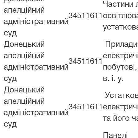
Частини 
апелційний
34511611
освітлюв
адміністративний
устатков
суд
Донецький
Прилади
апелційний
електрич
34511611
адміністративний
побутові, 
суд
в. і. у.
Донецький
Устатко
апелційний
34511611
електричн
адміністративний
та його ч
суд
Панелі