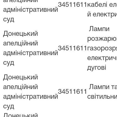
апелційний
34511611
кабелі е
адміністративний
й електри
суд
Лампи
Донецький
розжарю
апелційний
34511611
газорозр
адміністративний
електрич
суд
дугові
Донецький
апелційний
Лампи т
34511611
адміністративний
світильн
суд
Донецький