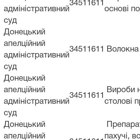
34511611
адміністративний
основі по
суд
Донецький
апелційний
34511611
Волокна
адміністративний
суд
Донецький
апелційний
Вироби 
34511611
адміністративний
столові 
суд
Донецький
Препара
апелційний
пахучі, в