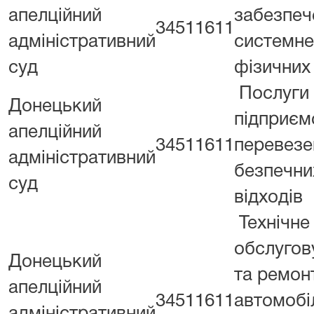
апелційний
забезпеч
34511611
адміністративний
системне
суд
фізичних
Послуги
Донецький
підприєм
апелційний
34511611
перевезе
адміністративний
безпечни
суд
відходів
Технічне
обслугов
Донецький
та ремон
апелційний
34511611
автомобіл