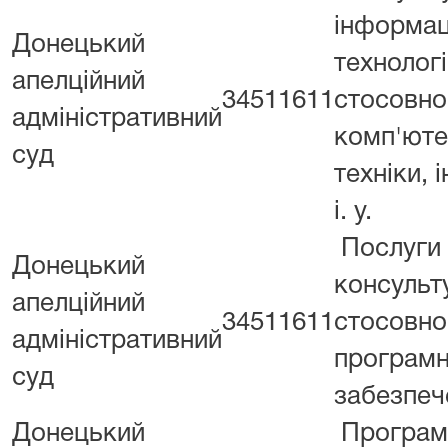
інформац
Донецький
технологі
апелційний
34511611
стосовно
адміністративний
комп'юте
суд
техніки, і
і. у.
Послуги
Донецький
консульт
апелційний
34511611
стосовно
адміністративний
програмн
суд
забезпеч
Донецький
Програм