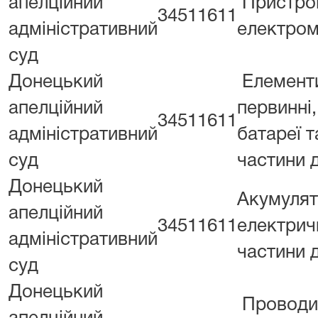
апелційний
Пристро
34511611
адміністративний
електром
суд
Донецький
Елемент
апелційний
первинні,
34511611
адміністративний
батареї т
суд
частини 
Донецький
Акумуля
апелційний
34511611
електричн
адміністративний
частини 
суд
Донецький
Проводи