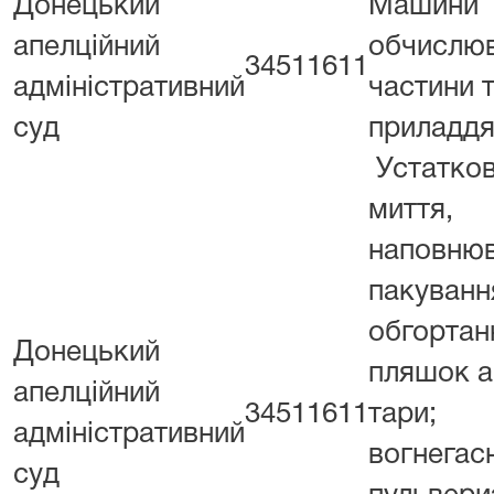
Донецький
Машини
апелційний
обчислюв
34511611
адміністративний
частини 
суд
приладдя
Устатко
миття,
наповнюв
пакуванн
обгортан
Донецький
пляшок а
апелційний
34511611
тари;
адміністративний
вогнегас
суд