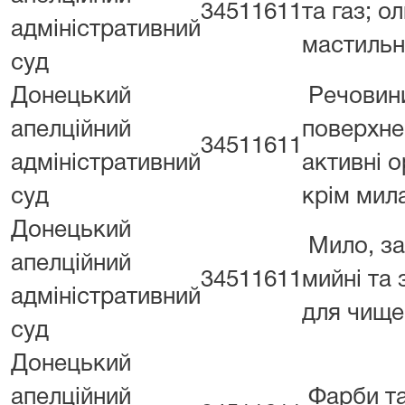
34511611
та газ; о
адміністративний
мастильн
суд
Донецький
Речовин
апелційний
поверхне
34511611
адміністративний
активні о
суд
крім мил
Донецький
Мило, з
апелційний
34511611
мийні та
адміністративний
для чище
суд
Донецький
апелційний
Фарби та