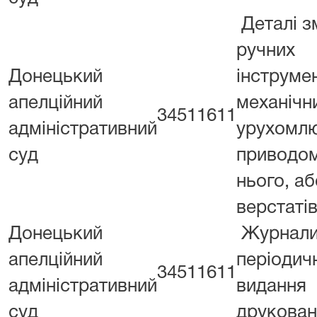
Деталі з
ручних
Донецький
інструмен
апелційний
механічн
34511611
адміністративний
урухомл
суд
приводом
нього, аб
верстаті
Донецький
Журнали
апелційний
періодич
34511611
адміністративний
видання
суд
друкован