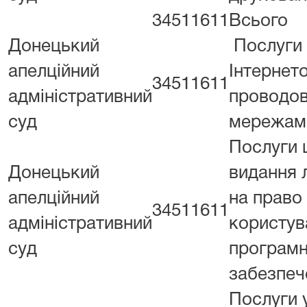
34511611
Всього
Донецький
Послуги 
апелційний
Інтернет
34511611
адміністративний
проводо
суд
мережам
Послуги
Донецький
видання л
апелційний
на право
34511611
адміністративний
користув
суд
програм
забезпеч
Послуги 