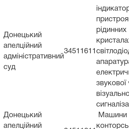
індикатор
пристроя
рідинних
Донецький
кристалах
апелційний
34511611
світлоді
адміністративний
апаратур
суд
електрич
звукової 
візуально
сигналіза
Донецький
Машини
апелційний
конторськ