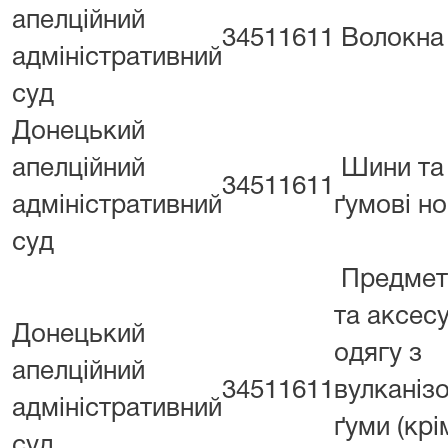
апелційний
34511611
Волокна
адміністративний
суд
Донецький
апелційний
Шини та
34511611
адміністративний
ґумові но
суд
Предмет
та аксес
Донецький
одягу з
апелційний
34511611
вулканіз
адміністративний
ґуми (крі
суд