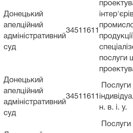
проектув
Донецький
інтер'єрів
апелційний
промисло
34511611
адміністративний
продукції
суд
спеціаліз
послуги 
проектув
Донецький
Послуги
апелційний
34511611
індивідуа
адміністративний
н. в. і. у.
суд
Послуги