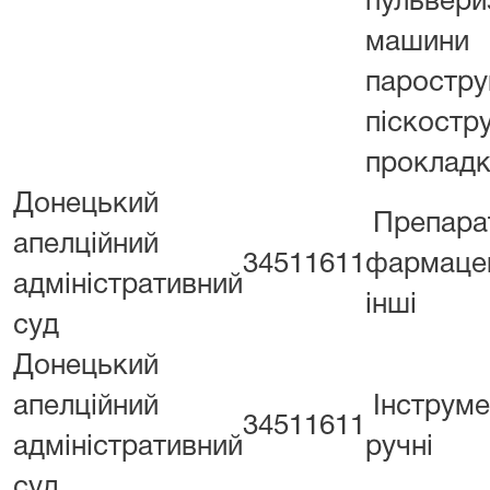
пульвери
машини
паростру
піскостру
проклад
Донецький
Препара
апелційний
34511611
фармацев
адміністративний
інші
суд
Донецький
апелційний
Інструме
34511611
адміністративний
ручні
суд