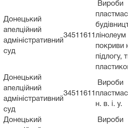
Вироби
пластмас
Донецький
будівниц
апелційний
34511611
лінолеум 
адміністративний
покриви 
суд
підлогу, 
пластико
Донецький
Вироби
апелційний
34511611
пластмасо
адміністративний
н. в. і. у.
суд
Донецький
Вироби