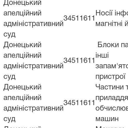
Донецький
апелційний
Носії інф
34511611
адміністративний
магнітні 
суд
Донецький
Блоки па
апелційний
інші
34511611
адміністративний
запам'ят
суд
пристрої
Донецький
Частини 
апелційний
приладдя
34511611
адміністративний
обчислю
суд
машин