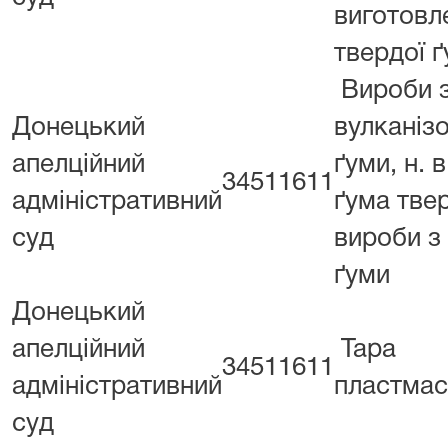
виготовл
твердої ґ
Вироби 
Донецький
вулканіз
апелційний
ґуми, н. в. 
34511611
адміністративний
ґума тве
суд
вироби з
ґуми
Донецький
апелційний
Тара
34511611
адміністративний
пластма
суд