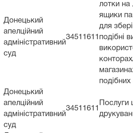
лотки на 
ящики па
Донецький
для збері
апелційний
34511611
подібні в
адміністративний
використ
суд
конторах
магазина
подібних
Донецький
апелційний
Послуги
34511611
адміністративний
друкуванн
суд