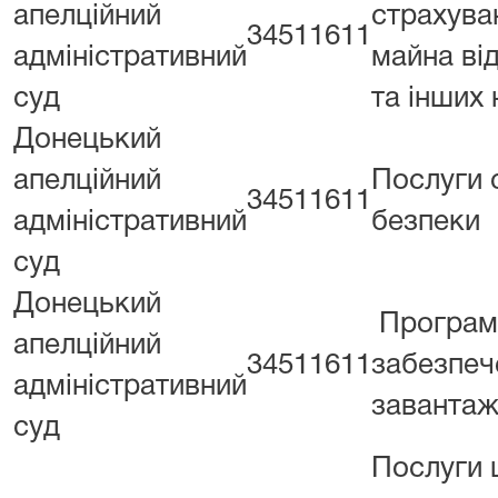
апелційний
страхува
34511611
адміністративний
майна ві
суд
та інших
Донецький
апелційний
Послуги 
34511611
адміністративний
безпеки
суд
Донецький
Програм
апелційний
34511611
забезпеч
адміністративний
завантаж
суд
Послуги