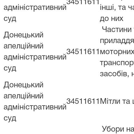
34511611
адміністративний
інші, та 
суд
до них
Частини 
Донецький
приладдя
апелційний
34511611
моторни
адміністративний
транспор
суд
засобів, н.
Донецький
апелційний
34511611
Мітли та 
адміністративний
суд
Убори на