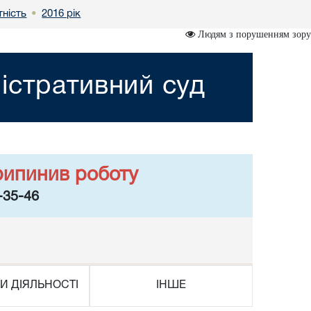
тність
2016 рік
•
Людям з порушенням зору
істративний суд
рипинив роботу
-35-46
И ДІЯЛЬНОСТІ
ІНШЕ