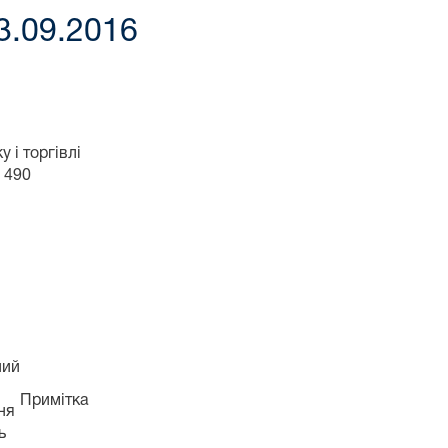
13.09.2016
 і торгівлі
 490
ний
Примітка
ня
ь