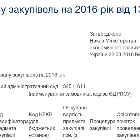
у закупівель на 2016 рік від 
Затверджено
Наказ Міністерства
економічного розвитку
України 22.03.2016 №
плану закупівель на 2016 рік
ий адміністративний суд
34511611
(найменування замовника, код за ЄДРПОУ)
Очікувана
д
Код КЕКВ
вартість
Орієнтов
асифікатора
(для
предмета
Процедура
початок
едмета
бюджетних
закупівлі,
закупівлі
проведен
купівлі
установ)
грн. (з
закупівел