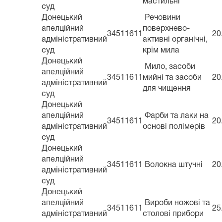
мастильні
суд
Донецький
Речовини
апелційний
поверхнево-
34511611
20
адміністративний
активні органічні,
суд
крім мила
Донецький
Мило, засоби
апелційний
34511611
мийні та засоби
20
адміністративний
для чищення
суд
Донецький
апелційний
Фарби та лаки на
34511611
20
адміністративний
основі полімерів
суд
Донецький
апелційний
34511611
Волокна штучні
20
адміністративний
суд
Донецький
апелційний
Вироби ножові та
34511611
25
адміністративний
столові прибори