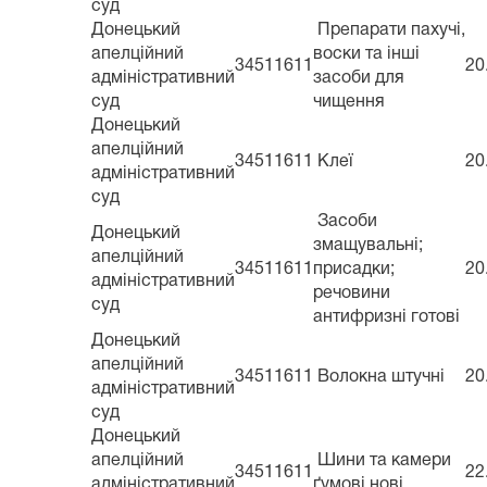
суд
Донецький
Препарати пахучі,
апелційний
воски та інші
34511611
20
адміністративний
засоби для
суд
чищення
Донецький
апелційний
34511611
Клеї
20
адміністративний
суд
Засоби
Донецький
змащувальні;
апелційний
34511611
присадки;
20
адміністративний
речовини
суд
антифризні готові
Донецький
апелційний
34511611
Волокна штучні
20
адміністративний
суд
Донецький
апелційний
Шини та камери
34511611
22
адміністративний
ґумові нові