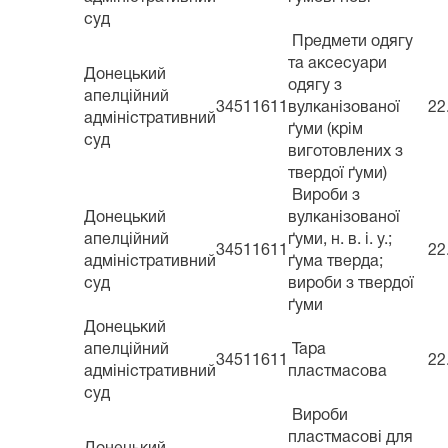
суд
Предмети одягу
та аксесуари
Донецький
одягу з
апелційний
34511611
вулканізованої
22
адміністративний
ґуми (крім
суд
виготовлених з
твердої ґуми)
Вироби з
Донецький
вулканізованої
апелційний
ґуми, н. в. і. у.;
34511611
22
адміністративний
ґума тверда;
суд
вироби з твердої
ґуми
Донецький
апелційний
Тара
34511611
22
адміністративний
пластмасова
суд
Вироби
пластмасові для