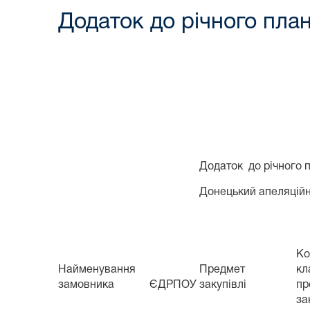
Додаток до річного план
Додаток
до річного 
Донецький апеляційн
Ко
Найменування
Предмет
кл
замовника
ЄДРПОУ
закупівлі
пр
за