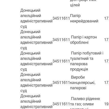
цілей
Донецький
апелційний
Папір
34511611
17
адміністративний
некрейдований
суд
Донецький
апелційний
Папір і картон
34511611
17
адміністративний
оброблені
суд
Донецький
Папір побутовий і
апелційний
туалетний та
34511611
17
адміністративний
паперова
суд
продукція
Донецький
Вироби
апелційний
34511611
канцелярські,
17
адміністративний
паперові
суд
Донецький
Паливо рідинне
апелційний
34511611
та газ; оливи
19
адміністративний