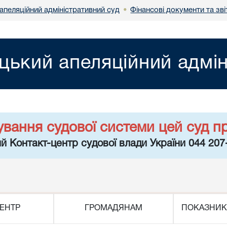
апеляційний адміністративний суд
Фінансові документи та зві
•
цький апеляційний адмін
ування судової системи цей суд п
й Контакт-центр судової влади України 044 207
ЕНТР
ГРОМАДЯНАМ
ПОКАЗНИК