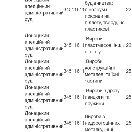
Донецький
будівництва;
апелційний
34511611
лінолеум і
22
адміністративний
покриви на
суд
підлогу, тверді, не
пластикові
Донецький
Вироби
апелційний
34511611
пластмасові інші,
22
адміністративний
н. в. і. у.
суд
Донецький
Вироби
апелційний
конструкційні
34511611
25
адміністративний
металеві та їхні
суд
частини
Донецький
Вироби з дроту,
апелційний
34511611
ланцюги та
25
адміністративний
пружини
суд
Донецький
Вироби з
апелційний
34511611
недорогоцінних
25
адміністративний
металів, інші