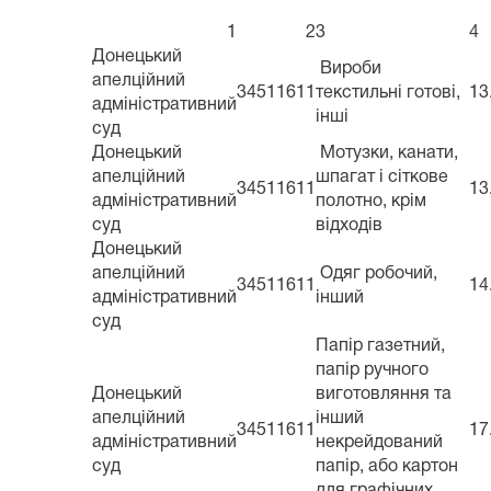
1
2
3
4
Донецький
Вироби
апелційний
34511611
текстильні готові,
13
адміністративний
інші
суд
Донецький
Мотузки, канати,
апелційний
шпагат і сіткове
34511611
13
адміністративний
полотно, крім
суд
відходів
Донецький
апелційний
Одяг робочий,
34511611
14
адміністративний
інший
суд
Папір газетний,
папір ручного
Донецький
виготовляння та
апелційний
інший
34511611
17
адміністративний
некрейдований
суд
папір, або картон
для графічних