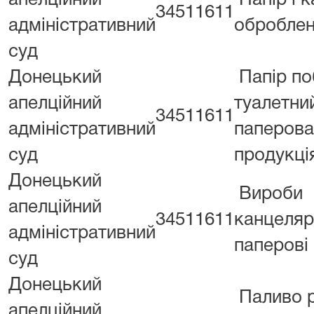
апелційний
Папір і 
34511611
адміністративний
оброблен
суд
Донецький
Папір по
апелційний
туалетни
34511611
адміністративний
паперова
суд
продукці
Донецький
Вироби
апелційний
34511611
канцеляр
адміністративний
паперові
суд
Донецький
Паливо 
апелційний