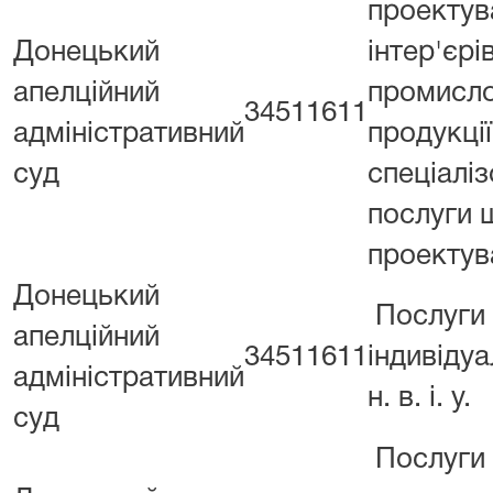
проектув
Донецький
інтер'єрів
апелційний
промисло
34511611
адміністративний
продукції
суд
спеціаліз
послуги 
проектув
Донецький
Послуги
апелційний
34511611
індивідуа
адміністративний
н. в. і. у.
суд
Послуги