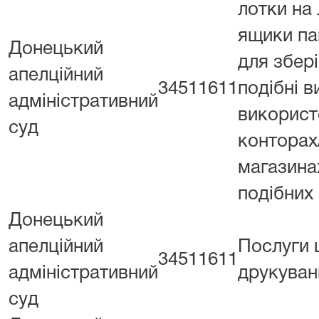
лотки на 
ящики па
Донецький
для збері
апелційний
34511611
подібні в
адміністративний
використ
суд
конторах
магазина
подібних
Донецький
апелційний
Послуги
34511611
адміністративний
друкуванн
суд