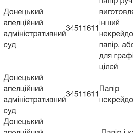
папір ру
Донецький
виготовл
апелційний
інший
34511611
адміністративний
некрейдо
суд
папір, аб
для граф
цілей
Донецький
апелційний
Папір
34511611
адміністративний
некрейдо
суд
Донецький