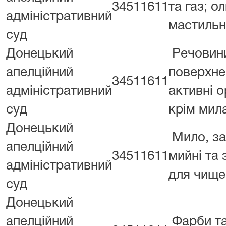
34511611
та газ; о
адміністративний
мастильн
суд
Донецький
Речовин
апелційний
поверхне
34511611
адміністративний
активні о
суд
крім мил
Донецький
Мило, з
апелційний
34511611
мийні та
адміністративний
для чище
суд
Донецький
апелційний
Фарби та