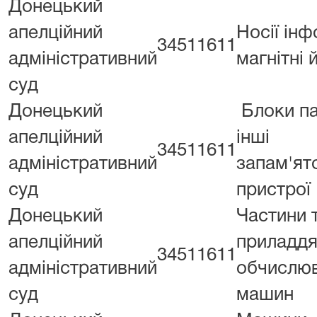
Донецький
апелційний
Носії інф
34511611
адміністративний
магнітні 
суд
Донецький
Блоки па
апелційний
інші
34511611
адміністративний
запам'ят
суд
пристрої
Донецький
Частини 
апелційний
приладдя
34511611
адміністративний
обчислю
суд
машин