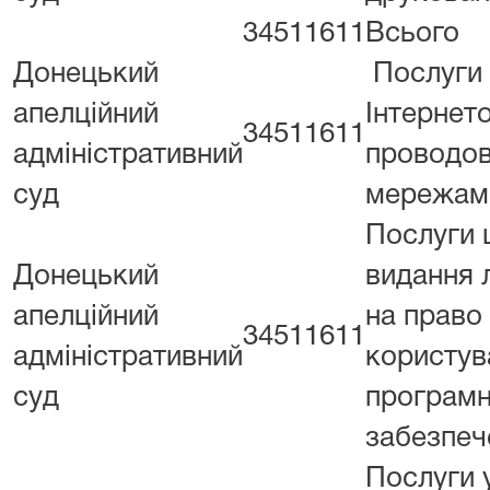
34511611
Всього
Донецький
Послуги 
апелційний
Інтернет
34511611
адміністративний
проводо
суд
мережам
Послуги
Донецький
видання л
апелційний
на право
34511611
адміністративний
користув
суд
програм
забезпеч
Послуги 