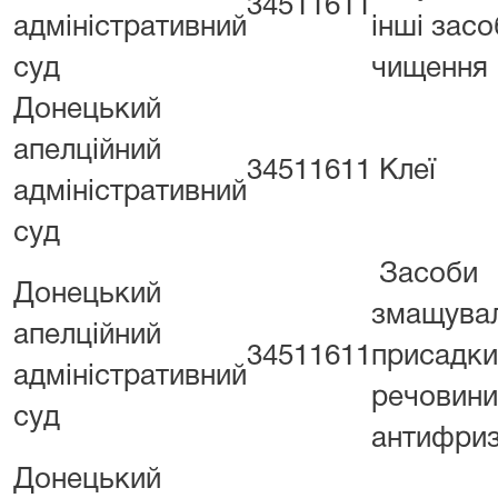
34511611
адміністративний
інші засо
суд
чищення
Донецький
апелційний
34511611
Клеї
адміністративний
суд
Засоби
Донецький
змащувал
апелційний
34511611
присадки
адміністративний
речовини
суд
антифриз
Донецький