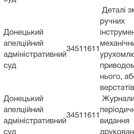
Деталі з
ручних
Донецький
інструмен
апелційний
механічн
34511611
адміністративний
урухомл
суд
приводом
нього, аб
верстаті
Донецький
Журнали
апелційний
періодич
34511611
адміністративний
видання
суд
друкован