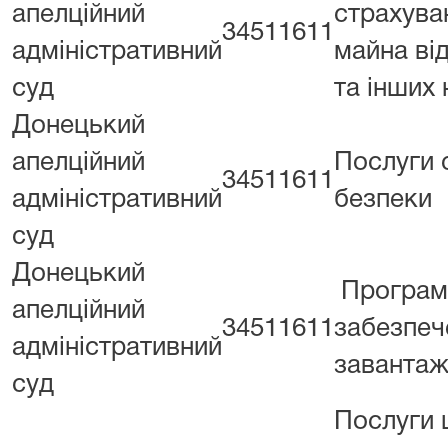
апелційний
страхува
34511611
адміністративний
майна ві
суд
та інших
Донецький
апелційний
Послуги 
34511611
адміністративний
безпеки
суд
Донецький
Програм
апелційний
34511611
забезпеч
адміністративний
завантаж
суд
Послуги