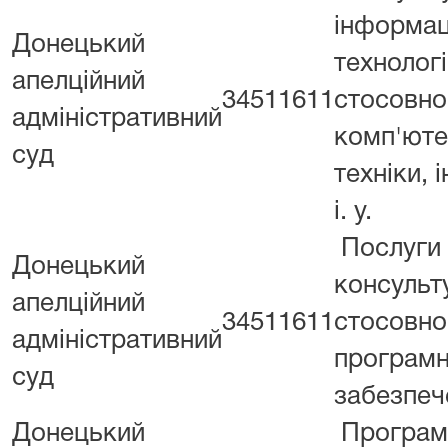
інформац
Донецький
технологі
апелційний
34511611
стосовно
адміністративний
комп'юте
суд
техніки, і
і. у.
Послуги
Донецький
консульт
апелційний
34511611
стосовно
адміністративний
програмн
суд
забезпеч
Донецький
Програм