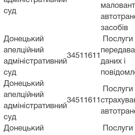
адміністративний
малован
суд
автотран
засобів
Донецький
Послуги
апелційний
передава
34511611
адміністративний
даних і
суд
повідомл
Донецький
Послуги
апелційний
34511611
страхува
адміністративний
автотран
суд
Донецький
Послуги