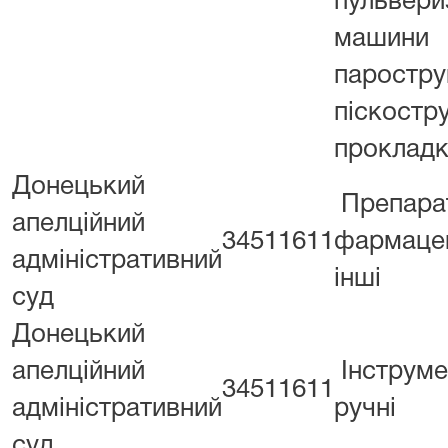
пульвери
машини
паростру
піскостру
проклад
Донецький
Препара
апелційний
34511611
фармацев
адміністративний
інші
суд
Донецький
апелційний
Інструме
34511611
адміністративний
ручні
суд