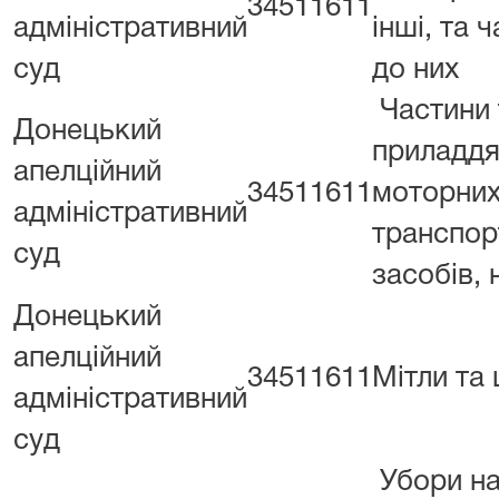
34511611
адміністративний
інші, та 
суд
до них
Частини 
Донецький
приладдя
апелційний
34511611
моторни
адміністративний
транспор
суд
засобів, н.
Донецький
апелційний
34511611
Мітли та 
адміністративний
суд
Убори на