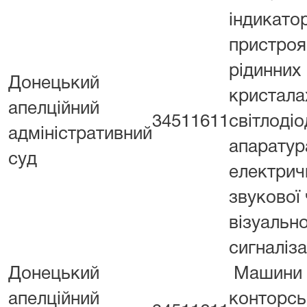
індикатор
пристроя
рідинних
Донецький
кристалах
апелційний
34511611
світлоді
адміністративний
апаратур
суд
електрич
звукової 
візуально
сигналіза
Донецький
Машини
апелційний
конторськ