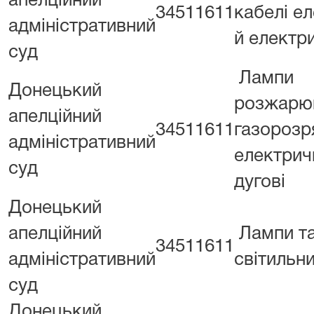
апелційний
34511611
кабелі е
адміністративний
й електри
суд
Лампи
Донецький
розжарю
апелційний
34511611
газорозр
адміністративний
електрич
суд
дугові
Донецький
апелційний
Лампи т
34511611
адміністративний
світильн
суд
Донецький