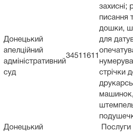
захисні; 
писання т
дошки, ш
Донецький
для дату
апелційний
опечатув
34511611
адміністративний
нумерува
суд
стрічки д
друкарсь
машинок
штемпель
подушеч
Донецький
Послуги