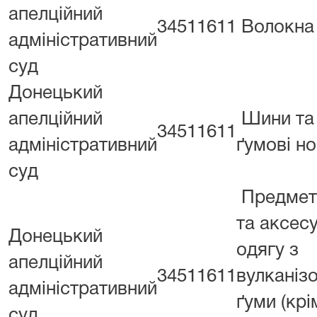
апелційний
34511611
Волокна
адміністративний
суд
Донецький
апелційний
Шини та
34511611
адміністративний
ґумові но
суд
Предмет
та аксес
Донецький
одягу з
апелційний
34511611
вулканіз
адміністративний
ґуми (крі
суд