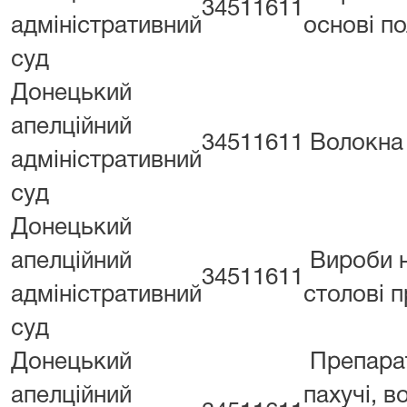
34511611
адміністративний
основі по
суд
Донецький
апелційний
34511611
Волокна
адміністративний
суд
Донецький
апелційний
Вироби 
34511611
адміністративний
столові 
суд
Донецький
Препара
апелційний
пахучі, в