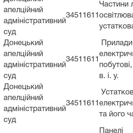
Частини 
апелційний
34511611
освітлюв
адміністративний
устатков
суд
Донецький
Прилади
апелційний
електрич
34511611
адміністративний
побутові, 
суд
в. і. у.
Донецький
Устатко
апелційний
34511611
електричн
адміністративний
та його ч
суд
Панелі