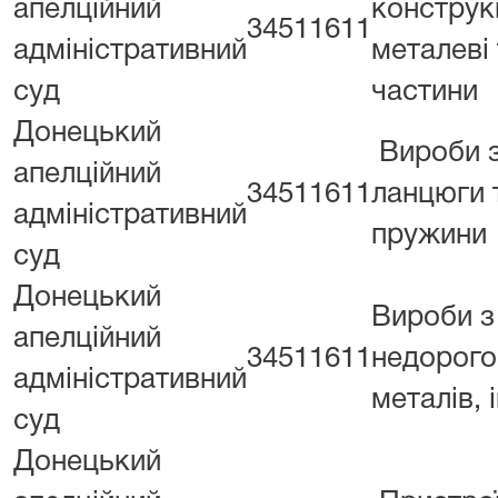
апелційний
конструк
34511611
адміністративний
металеві 
суд
частини
Донецький
Вироби з
апелційний
34511611
ланцюги 
адміністративний
пружини
суд
Донецький
Вироби з
апелційний
34511611
недорого
адміністративний
металів, 
суд
Донецький