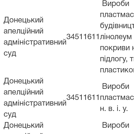
Вироби
пластмас
Донецький
будівниц
апелційний
34511611
лінолеум 
адміністративний
покриви 
суд
підлогу, 
пластико
Донецький
Вироби
апелційний
34511611
пластмасо
адміністративний
н. в. і. у.
суд
Донецький
Вироби