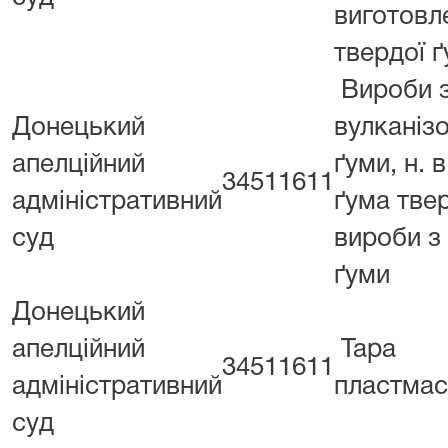
виготовл
твердої ґ
Вироби 
Донецький
вулканіз
апелційний
ґуми, н. в. 
34511611
адміністративний
ґума тве
суд
вироби з
ґуми
Донецький
апелційний
Тара
34511611
адміністративний
пластма
суд