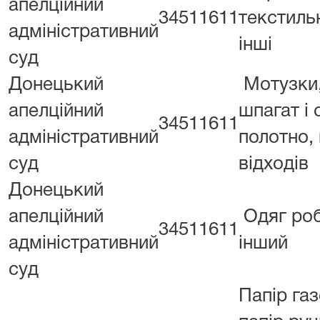
апелційний
34511611
текстильн
адміністративний
інші
суд
Донецький
Мотузки,
апелційний
шпагат і 
34511611
адміністративний
полотно,
суд
відходів
Донецький
апелційний
Одяг ро
34511611
адміністративний
інший
суд
Папір газ