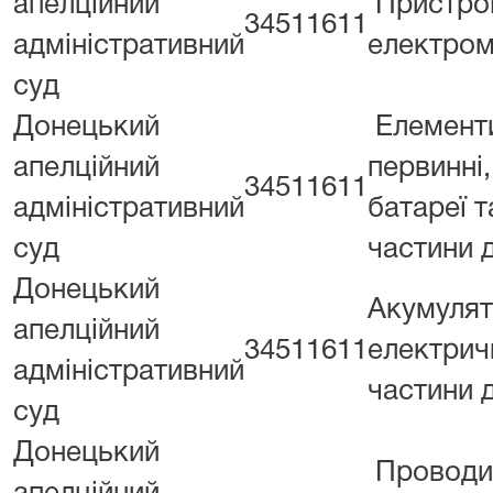
апелційний
Пристро
34511611
адміністративний
електром
суд
Донецький
Елемент
апелційний
первинні,
34511611
адміністративний
батареї т
суд
частини 
Донецький
Акумуля
апелційний
34511611
електричн
адміністративний
частини 
суд
Донецький
Проводи