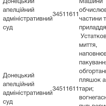
Донецький
Машини
апелційний
обчислюв
34511611
адміністративний
частини 
суд
приладдя
Устатко
миття,
наповнюв
пакуванн
обгортан
Донецький
пляшок а
апелційний
34511611
тари;
адміністративний
вогнегас
суд