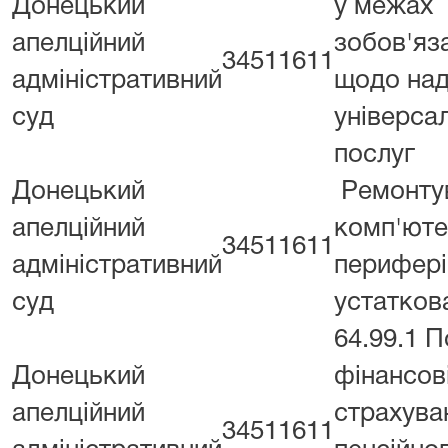
Донецький
у межах
апелційний
зобов'яз
34511611
адміністративний
щодо на
суд
універса
послуг
Донецький
Ремонту
апелційний
комп'ютер
34511611
адміністративний
перифері
суд
устатков
64.99.1 
Донецький
фінансові
апелційний
страхува
34511611