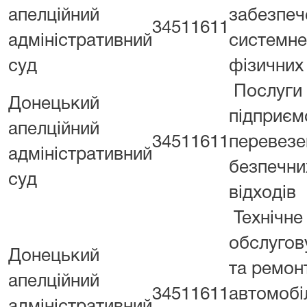
апелційний
забезпеч
34511611
адміністративний
системне
суд
фізичних
Послуги
Донецький
підприєм
апелційний
34511611
перевезе
адміністративний
безпечни
суд
відходів
Технічне
обслугов
Донецький
та ремон
апелційний
34511611
автомобіл