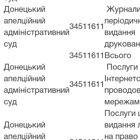
Донецький
Журнали
апелційний
періодич
34511611
адміністративний
видання
суд
друкован
34511611
Всього
Донецький
Послуги 
апелційний
Інтернет
34511611
адміністративний
проводо
суд
мережам
Послуги
Донецький
видання л
апелційний
на право