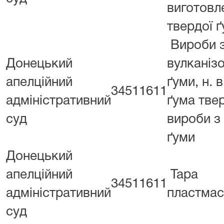
виготовл
твердої ґ
Вироби 
Донецький
вулканіз
апелційний
ґуми, н. в. 
34511611
адміністративний
ґума тве
суд
вироби з
ґуми
Донецький
апелційний
Тара
34511611
адміністративний
пластма
суд