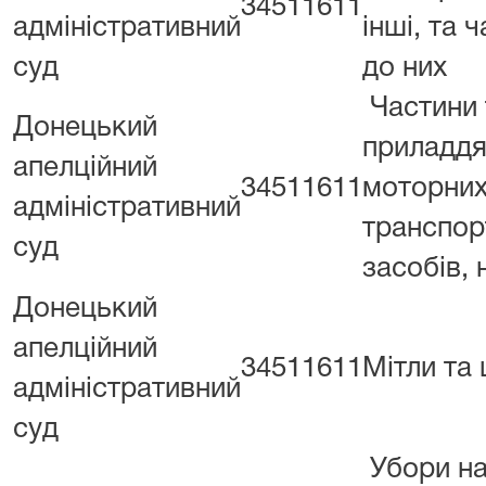
34511611
адміністративний
інші, та 
суд
до них
Частини 
Донецький
приладдя
апелційний
34511611
моторни
адміністративний
транспор
суд
засобів, н.
Донецький
апелційний
34511611
Мітли та 
адміністративний
суд
Убори на