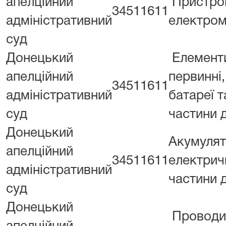
апелційний
Пристро
34511611
адміністративний
електром
суд
Донецький
Елемент
апелційний
первинні,
34511611
адміністративний
батареї т
суд
частини 
Донецький
Акумуля
апелційний
34511611
електричн
адміністративний
частини 
суд
Донецький
Проводи