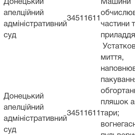
Донецький
Машини
апелційний
обчислюв
34511611
адміністративний
частини 
суд
приладдя
Устатков
миття,
наповнюв
пакуванн
обгортан
Донецький
пляшок а
апелційний
34511611
тари;
адміністративний
вогнегас
суд