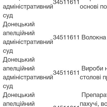
34511611
адміністративний
основі по
суд
Донецький
апелційний
34511611
Волокна 
адміністративний
суд
Донецький
апелційний
Вироби н
34511611
адміністративний
столові 
суд
Донецький
Препара
апелційний
пахучі, в