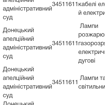
апелційний
34511611
кабелі е
адміністративний
й електри
суд
Лампи
Донецький
розжарю
апелційний
34511611
газорозр
адміністративний
електрич
суд
дугові
Донецький
апелційний
Лампи т
34511611
адміністративний
світильн
суд
Донецький