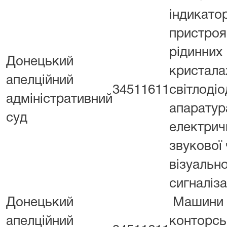
індикатор
пристроя
рідинних
Донецький
кристалах
апелційний
34511611
світлоді
адміністративний
апаратур
суд
електрич
звукової 
візуально
сигналіза
Донецький
Машини
апелційний
конторськ