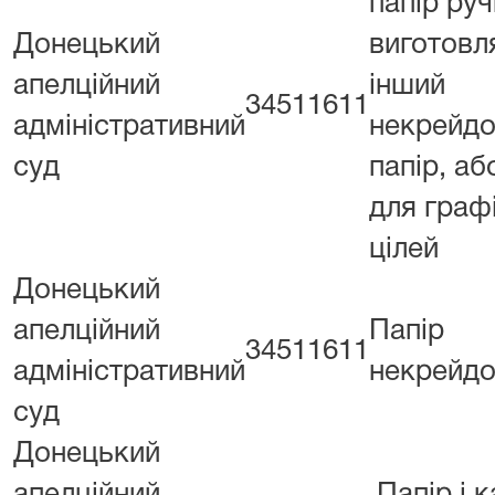
папір ру
Донецький
виготовл
апелційний
інший
34511611
адміністративний
некрейдо
суд
папір, аб
для граф
цілей
Донецький
апелційний
Папір
34511611
адміністративний
некрейдо
суд
Донецький