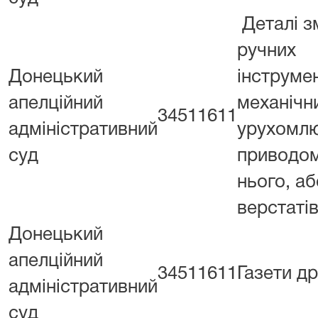
Деталі зм
ручних
Донецький
інструмен
апелційний
механічн
34511611
адміністративний
урухомл
суд
приводом
нього, аб
верстаті
Донецький
апелційний
34511611
Газети д
адміністративний
суд