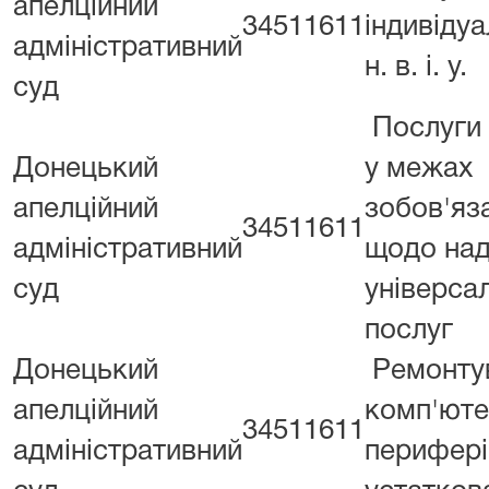
апелційний
34511611
індивідуа
адміністративний
н. в. і. у.
суд
Послуги 
Донецький
у межах
апелційний
зобов'яз
34511611
адміністративний
щодо на
суд
універса
послуг
Донецький
Ремонту
апелційний
комп'ютер
34511611
адміністративний
перифері