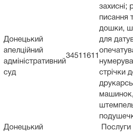
захисні; 
писання т
дошки, ш
Донецький
для дату
апелційний
опечатув
34511611
адміністративний
нумерува
суд
стрічки д
друкарсь
машинок
штемпель
подушеч
Донецький
Послуги