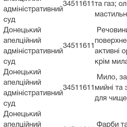
34511611
та газ; о
адміністративний
мастильн
суд
Донецький
Речовин
апелційний
поверхне
34511611
адміністративний
активні о
суд
крім мил
Донецький
Мило, з
апелційний
34511611
мийні та
адміністративний
для чище
суд
Донецький
апелційний
Фарби та