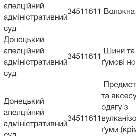
апелційний
34511611
Волокна 
адміністративний
суд
Донецький
апелційний
Шини та
34511611
адміністративний
ґумові но
суд
Предмет
та аксес
Донецький
одягу з
апелційний
34511611
вулканіз
адміністративний
ґуми (крі
суд