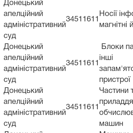
Донецький
апелційний
Носії інф
34511611
адміністративний
магнітні 
суд
Донецький
Блоки па
апелційний
інші
34511611
адміністративний
запам'ят
суд
пристрої
Донецький
Частини 
апелційний
приладдя
34511611
адміністративний
обчислю
суд
машин