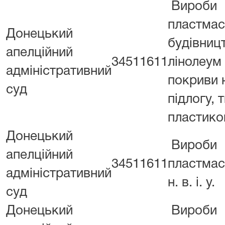
Вироби
пластмас
Донецький
будівниц
апелційний
34511611
лінолеум 
адміністративний
покриви 
суд
підлогу, 
пластико
Донецький
Вироби
апелційний
34511611
пластмасо
адміністративний
н. в. і. у.
суд
Донецький
Вироби