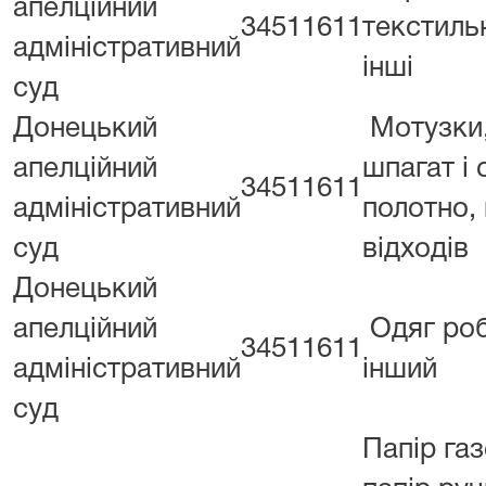
апелційний
34511611
текстильн
адміністративний
інші
суд
Донецький
Мотузки,
апелційний
шпагат і 
34511611
адміністративний
полотно,
суд
відходів
Донецький
апелційний
Одяг роб
34511611
адміністративний
інший
суд
Папір газ