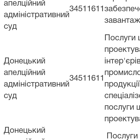
апелційний
34511611
забезпеч
адміністративний
завантаж
суд
Послуги
проектув
Донецький
інтер'єрів
апелційний
промисло
34511611
адміністративний
продукції
суд
спеціаліз
послуги 
проектув
Донецький
Послуги