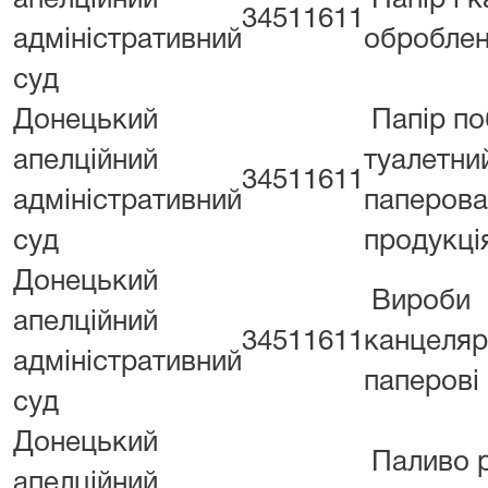
апелційний
Папір і 
34511611
адміністративний
оброблен
суд
Донецький
Папір по
апелційний
туалетни
34511611
адміністративний
паперова
суд
продукці
Донецький
Вироби
апелційний
34511611
канцеляр
адміністративний
паперові
суд
Донецький
Паливо р
апелційний