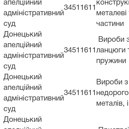
апелційний
конструк
34511611
адміністративний
металеві 
суд
частини
Донецький
Вироби з
апелційний
34511611
ланцюги 
адміністративний
пружини
суд
Донецький
Вироби з
апелційний
34511611
недорого
адміністративний
металів, 
суд
Донецький