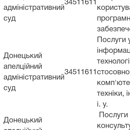
34511611
адміністративний
користув
суд
програм
забезпе
Послуги 
інформац
Донецький
технологі
апелційний
34511611
стосовно
адміністративний
комп'юте
суд
техніки, і
і. у.
Послуги
Донецький
консульт