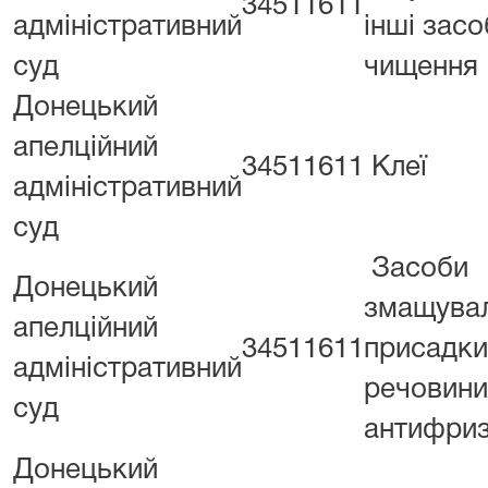
34511611
адміністративний
інші засо
суд
чищення
Донецький
апелційний
34511611
Клеї
адміністративний
суд
Засоби
Донецький
змащувал
апелційний
34511611
присадки
адміністративний
речовини
суд
антифриз
Донецький