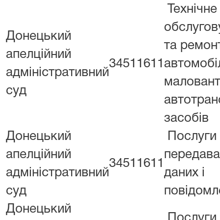
Технічне
обслугов
Донецький
та ремон
апелційний
34511611
автомобіл
адміністративний
малован
суд
автотран
засобів
Донецький
Послуги
апелційний
передава
34511611
адміністративний
даних і
суд
повідомл
Донецький
Послуги