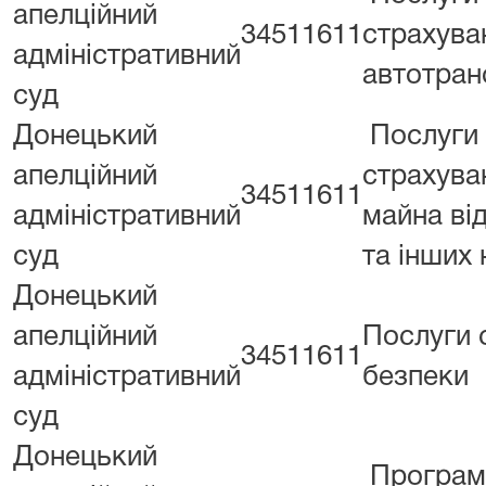
апелційний
34511611
страхува
адміністративний
автотран
суд
Донецький
Послуги
апелційний
страхува
34511611
адміністративний
майна ві
суд
та інших
Донецький
апелційний
Послуги 
34511611
адміністративний
безпеки
суд
Донецький
Програм