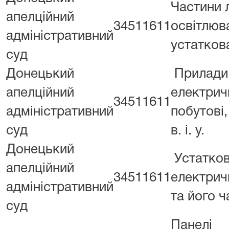
Частини 
апелційний
34511611
освітлюв
адміністративний
устатков
суд
Донецький
Прилади
апелційний
електрич
34511611
адміністративний
побутові, 
суд
в. і. у.
Донецький
Устатко
апелційний
34511611
електричн
адміністративний
та його ч
суд
Панелі