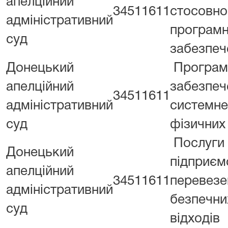
апелційний
34511611
стосовно
адміністративний
програмн
суд
забезпе
Донецький
Програм
апелційний
забезпеч
34511611
адміністративний
системне
суд
фізичних
Послуги
Донецький
підприєм
апелційний
34511611
перевезе
адміністративний
безпечни
суд
відходів