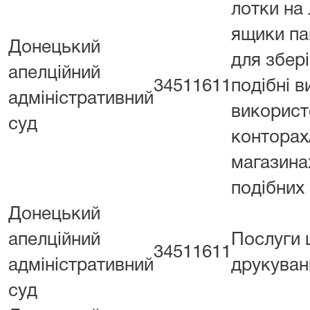
лотки на 
ящики па
Донецький
для збері
апелційний
34511611
подібні в
адміністративний
використ
суд
конторах
магазина
подібних
Донецький
апелційний
Послуги
34511611
адміністративний
друкуван
суд