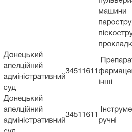
пульвери
машини
паростру
піскостру
проклад
Донецький
Препара
апелційний
34511611
фармацев
адміністративний
інші
суд
Донецький
апелційний
Інструме
34511611
адміністративний
ручні
суд