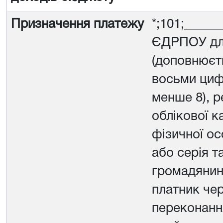
Призначення платежу
*;101;_____
ЄДРПОУ для
(доповнюєт
восьми циф
менше 8), 
облікової к
фізичної ос
або серія т
громадянина
платник чер
переконанн