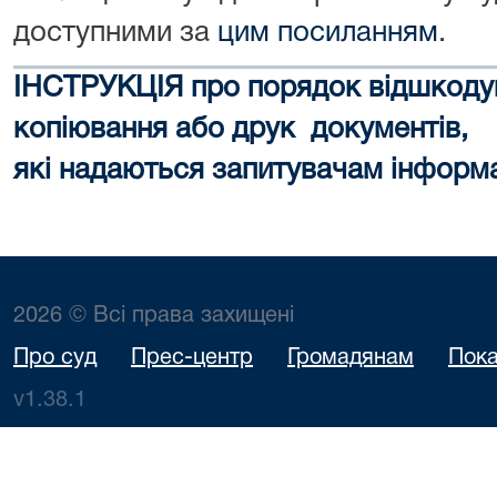
доступними за
цим посиланням
.
ІНСТРУКЦІЯ про порядок відшкодув
копіювання або друк документів,
які надаються запитувачам інформа
2026 © Всі права захищені
Про суд
Прес-центр
Громадянам
Пока
v1.38.1