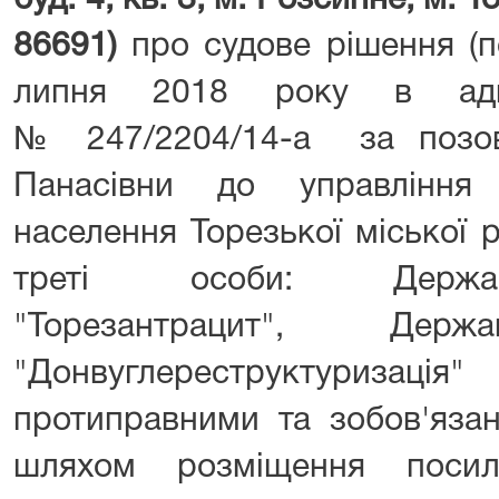
буд. 4, кв. 3, м. Розсипне, м. 
86691)
про судове рішення (п
липня 2018 року в адмін
№ 247/2204/14-а за позов
Панасівни до управління 
населення Торезької міської 
треті особи: Держав
"Торезантрацит", Держ
"Донвуглереструктуризаці
протиправними та зобов'язан
шляхом розміщення посил