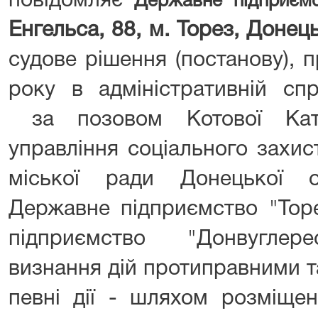
повідомляє
Державне підприємс
Енгельса, 88, м. Торез, Донец
судове рішення (постанову), 
року в адміністративній сп
за позовом Котової Кат
управління соціального захис
міської ради Донецької о
Державне підприємство "Тор
підприємство "Донвуглере
визнання дій протиправними т
певні дії - шляхом розміще