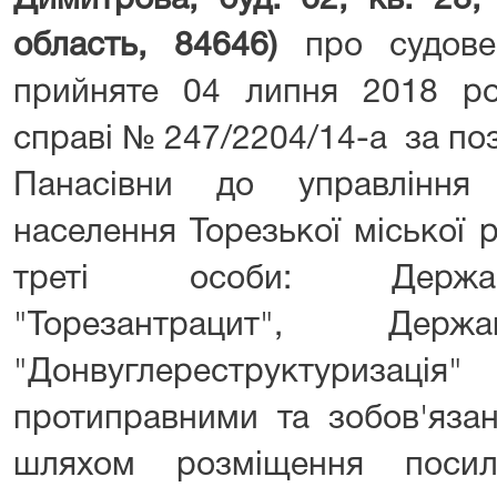
Димитрова, буд. 62, кв. 28,
область, 84646)
про судове 
прийняте 04 липня 2018 рок
справі № 247/2204/14-а за по
Панасівни до управління 
населення Торезької міської 
треті особи: Держав
"Торезантрацит", Держ
"Донвуглереструктуризаці
протиправними та зобов'язан
шляхом розміщення посил