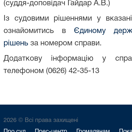
(суддя-доповідач Гайдар А.В.)
Із судовими рішеннями у вказан
ознайомитись в
Єдиному держ
рішень
за номером справи.
Додаткову інформацію у спр
телефоном (0626) 42-35-13
2026 © Всі права захищені
Про суд
Прес-центр
Громадянам
Пока